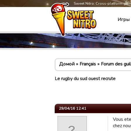
Sweet Nitro: Cross-platform ga
Игры
Домой
Français
Forum des gui
Le rugby du sud ouest recrute
29/04/16 12:41
Vous ete
chez nou