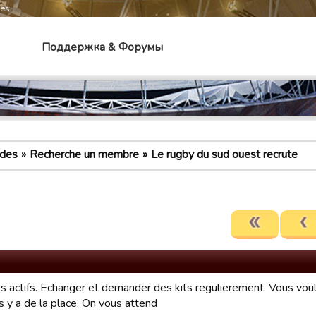
mes
Поддержка & Форумы
ldes
Recherche un membre
Le rugby du sud ouest recrute
s actifs. Echanger et demander des kits regulierement. Vous voule
s y a de la place. On vous attend