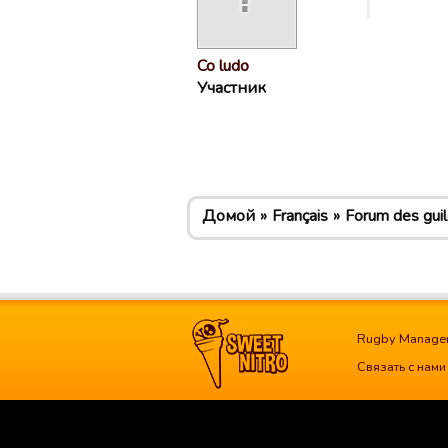
Co ludo
Участник
Домой
Français
Forum des gui
Rugby Manage
Связать с нами