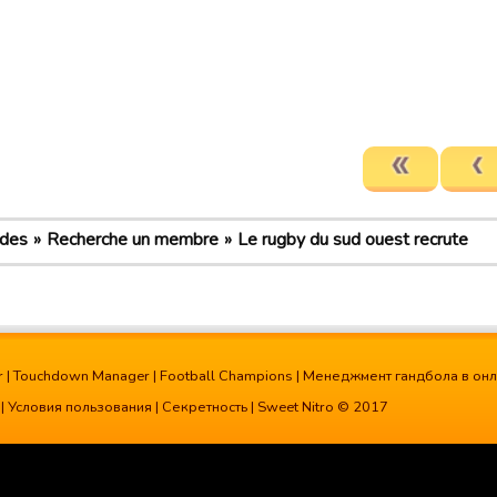
ldes
Recherche un membre
Le rugby du sud ouest recrute
r
|
Touchdown Manager
|
Football Champions
|
Менеджмент гандбола в он
|
Условия пользования
|
Секретность
| Sweet Nitro © 2017