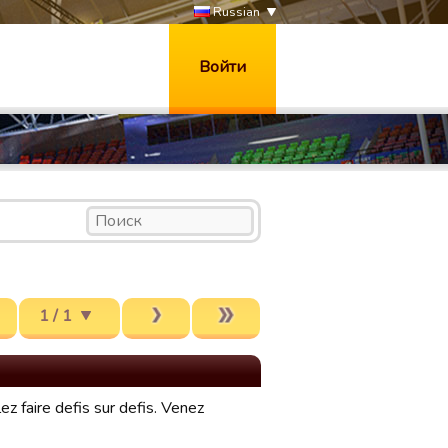
Russian
Войти
1 / 1
z faire defis sur defis. Venez