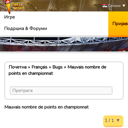
Српски
Игре
Пријав
Подршка & Форуми
Почетна
Français
Bugs
Mauvais nombre de
points en championnat
Mauvais nombre de points en championnat
1 / 1