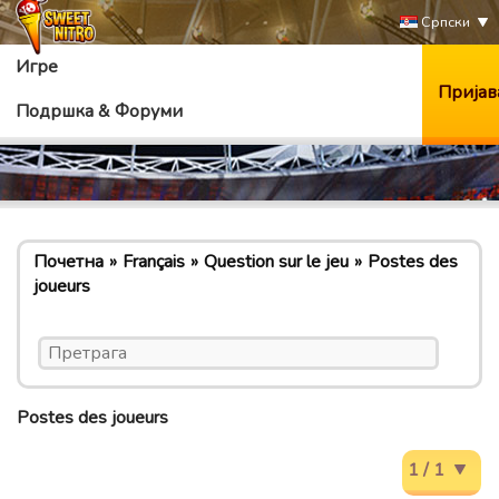
Српски
Игре
Пријав
Подршка & Форуми
Почетна
Français
Question sur le jeu
Postes des
joueurs
Postes des joueurs
1 / 1