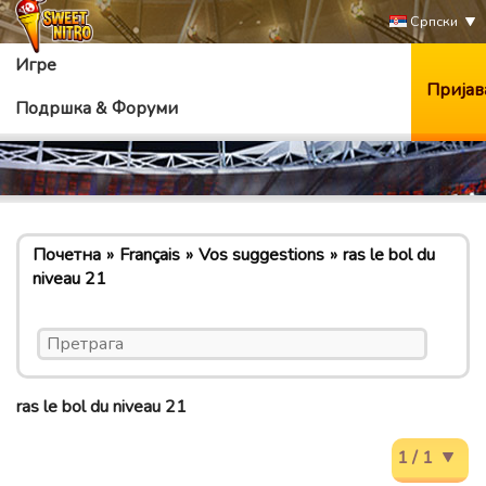
Српски
Игре
Пријав
Подршка & Форуми
Почетна
Français
Vos suggestions
ras le bol du
niveau 21
ras le bol du niveau 21
1 / 1