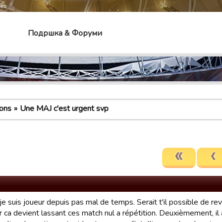
mes
Подршка & Форуми
ons
Une MAJ c'est urgent svp
je suis joueur depuis pas mal de temps. Serait t'il possible de re
ar ca devient lassant ces match nul a répétition. Deuxièmement, i