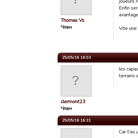
joueurs r
Enfin ser
avantager
Thomas Vs
Члан
Vite une
25/05/16 16:03
les capa
terrains
clermont23
Члан
25/05/16 16:31
Car t'as 