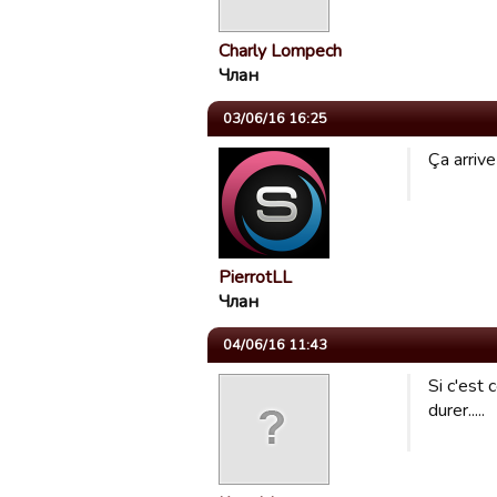
Charly Lompech
Члан
03/06/16 16:25
Ça arriv
PierrotLL
Члан
04/06/16 11:43
Si c'est 
durer.....