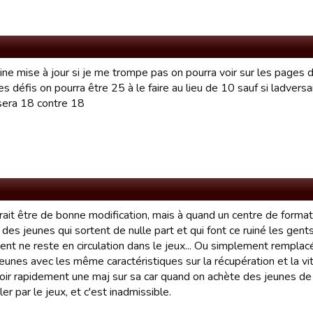
ine mise à jour si je me trompe pas on pourra voir sur les pages 
es défis on pourra être 25 à le faire au lieu de 10 sauf si ladve
 sera 18 contre 18
rait être de bonne modification, mais à quand un centre de format
es jeunes qui sortent de nulle part et qui font ce ruiné les gent
ent ne reste en circulation dans le jeux... Ou simplement rempla
eunes avec les même caractéristiques sur la récupération et la vi
voir rapidement une maj sur sa car quand on achète des jeunes de
oler par le jeux, et c'est inadmissible.