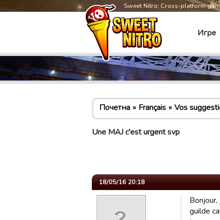
Sweet Nitro: Cross-platform ga
Игре
Почетна
Français
Vos suggesti
Une MAJ c'est urgent svp
18/05/16 20:18
Bonjour, 
guilde c