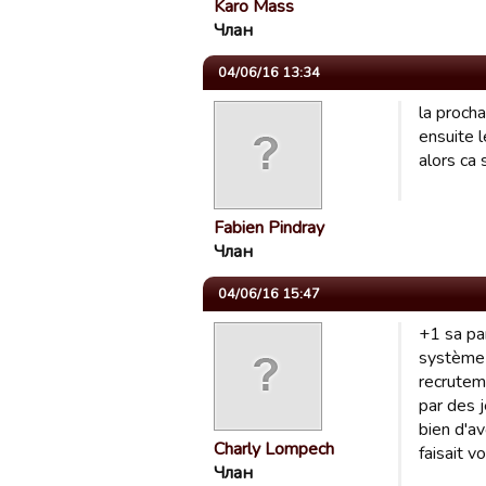
Karo Mass
Члан
04/06/16 13:34
la procha
ensuite l
alors ca
Fabien Pindray
Члан
04/06/16 15:47
+1 sa pa
système d
recrutem
par des j
bien d'a
Charly Lompech
faisait v
Члан