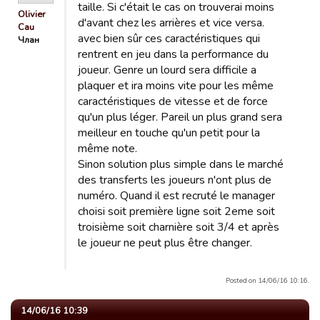
taille. Si c'était le cas on trouverai moins
Olivier
d'avant chez les arrières et vice versa.
Cau
avec bien sûr ces caractéristiques qui
Члан
rentrent en jeu dans la performance du
joueur. Genre un lourd sera difficile a
plaquer et ira moins vite pour les même
caractéristiques de vitesse et de force
qu'un plus léger. Pareil un plus grand sera
meilleur en touche qu'un petit pour la
même note.
Sinon solution plus simple dans le marché
des transferts les joueurs n'ont plus de
numéro. Quand il est recruté le manager
choisi soit première ligne soit 2eme soit
troisième soit charnière soit 3/4 et après
le joueur ne peut plus être changer.
Posted on 14/06/16 10:16.
14/06/16 10:39