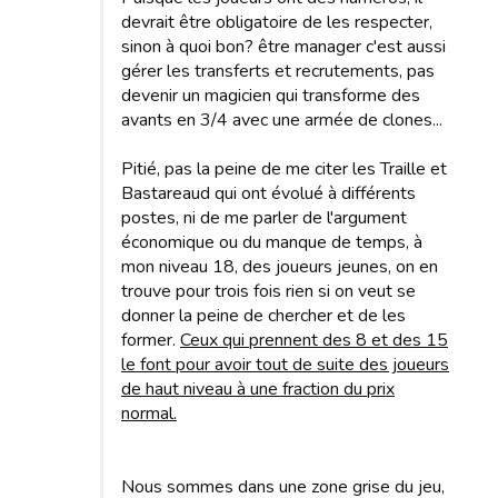
devrait être obligatoire de les respecter,
sinon à quoi bon? être manager c'est aussi
gérer les transferts et recrutements, pas
devenir un magicien qui transforme des
avants en 3/4 avec une armée de clones...
Pitié, pas la peine de me citer les Traille et
Bastareaud qui ont évolué à différents
postes, ni de me parler de l'argument
économique ou du manque de temps, à
mon niveau 18, des joueurs jeunes, on en
trouve pour trois fois rien si on veut se
donner la peine de chercher et de les
former.
Ceux qui prennent des 8 et des 15
le font pour avoir tout de suite des joueurs
de haut niveau à une fraction du prix
normal.
Nous sommes dans une zone grise du jeu,