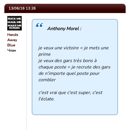
13/06/16 13:26
Anthony Morel :
Hands
Away
Blue
je veux une victoire = je mets une
Члан
prime
je veux des gars très bons à
chaque poste = je recrute des gars
de n'importe quel poste pour
combler
c'est vrai que c'est super, c'est
l'éclate.