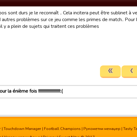
s sont durs je le reconnaît .. Cela incitera peut être sublinet à v
d autres problèmes sur ce jeu comme les primes de match.. Pour l 
il y a plein de sujets qui traitent ces problèmes
 la énième fois !!!!!!!!!!!!!!!!!!!!!!!!:(
r
|
Touchdown Manager
|
Football Champions
|
Рукометни менаџер
|
Tasty T