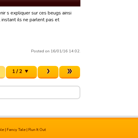
enir s expliquer sur ces beugs ainsi
instant ils ne parlent pas et
Posted on 16/01/16 14:02.
1 / 2
ale
|
Fancy Tale
|
Run It Out