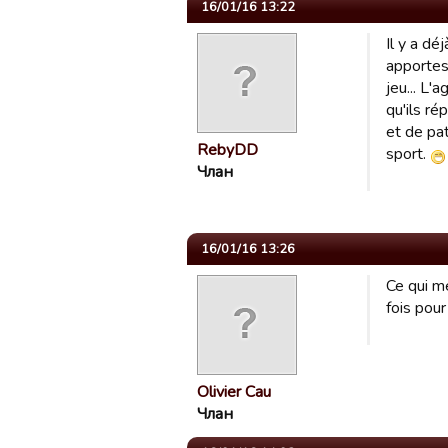
16/01/16 13:22
Il y a dé
apportes
jeu... L'
qu'ils ré
et de pa
RebyDD
sport.
Члан
16/01/16 13:26
Ce qui me
fois pour
Olivier Cau
Члан