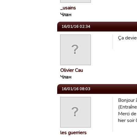
_usains
Члан
16/01/16 02:34
Ça devien
Olivier Cau
Члан
16/01/16 08:03
Bonjour à
(Entraîn
Merci de 
hier soi
les guerriers