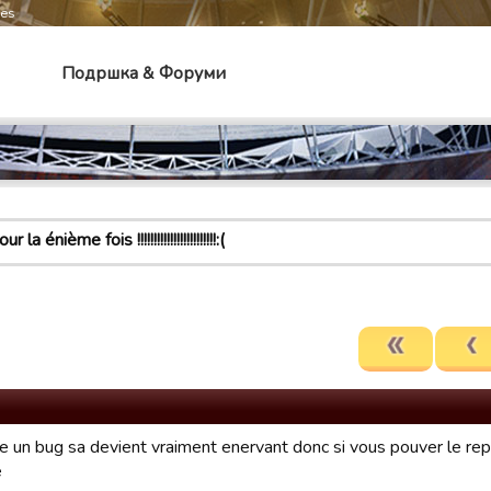
mes
Подршка & Форуми
 la énième fois !!!!!!!!!!!!!!!!!!!!!!!!:(
re un bug sa devient vraiment enervant donc si vous pouver le repa
e