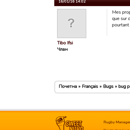
16/01/16 14:02
Mes propo
que sur 
pourtant 
Tibo Ifsi
Члан
Почетна
Français
Bugs
bug pour
Rugby Manage