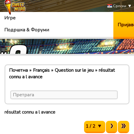
Српски
Игре
Пријав
Подршка & Форуми
Почетна
Français
Question sur le jeu
résultat
connu a l avance
résultat connu a l avance
1 / 2