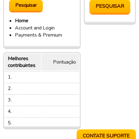
Home
Account and Login
Payments & Premium
Melhores
Pontuação
contribuintes
1.
2.
3.
4.
5.
CONTATE SUPORTE