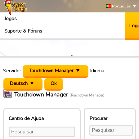
Português
Jogos
Logi
Suporte & Fóruns
Servidor
Touchdown Manager
Idioma
Deutsch
Touchdown Manager
(Touchdown Manager)
Centro de Ajuda
Procurar