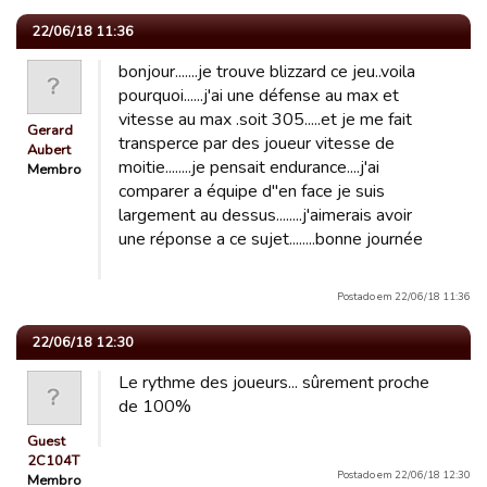
22/06/18 11:36
bonjour.......je trouve blizzard ce jeu..voila
pourquoi......j'ai une défense au max et
vitesse au max .soit 305.....et je me fait
Gerard
transperce par des joueur vitesse de
Aubert
moitie........je pensait endurance....j'ai
Membro
comparer a équipe d"en face je suis
largement au dessus........j'aimerais avoir
une réponse a ce sujet........bonne journée
Postado em 22/06/18 11:36
22/06/18 12:30
Le rythme des joueurs... sûrement proche
de 100%
Guest
2C104T
Postado em 22/06/18 12:30
Membro