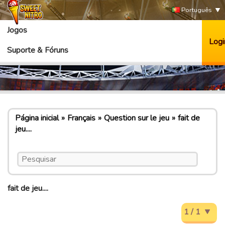
Português
Jogos
Logi
Suporte & Fóruns
Página inicial
Français
Question sur le jeu
fait de
jeu....
fait de jeu....
1 / 1