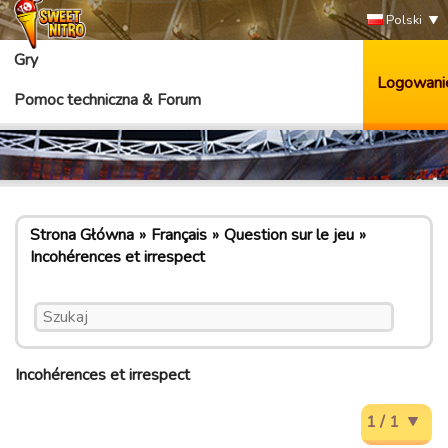
Polski
Gry
Logowani
Pomoc techniczna & Forum
Strona Główna
Français
Question sur le jeu
Incohérences et irrespect
Incohérences et irrespect
1 / 1