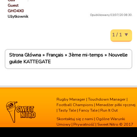
Gus
Guest
GHO4X0
Opublikowany 03/07/20 08:30.
Użytkownik
1 / 1
Strona Główna
Français
3ème mi-temps
Nouvelle
guilde KATTEGATE
Rugby Manager
|
Touchdown Manager
|
Football Champions
|
Menadżer piłki ręcznej
|
Tasty Tale
|
Fancy Tale
|
Run It Out
Skontaktuj się z nami
|
Ogólne Warunki
Umowy
|
Prywatność
| Sweet Nitro © 2017