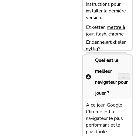
instructions pour
installer la dernière
version.
Etiketter:
mettre à
jour
,
flash
,
chrome
Er denne artikkelen
Siste oppdatering: 27/01/13 13:38
nyttig?
Ja
Ingen
Quel est le
meilleur
navigateur pour
jouer ?
A ce jour, Google
Chrome est le
navigateur le plus
performant et le
plus facile