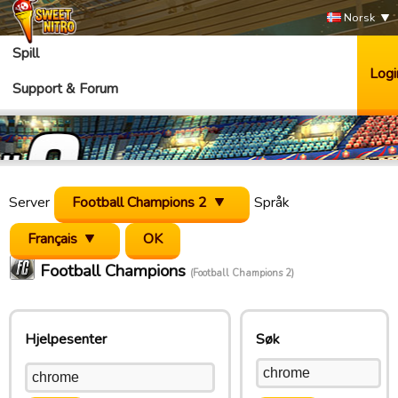
Norsk
Spill
Logi
Support & Forum
Server
Football Champions 2
Språk
Français
Football Champions
(Football Champions 2)
Hjelpesenter
Søk