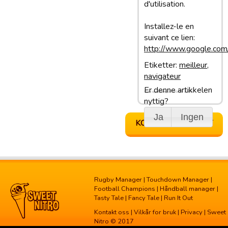
d'utilisation.
Installez-le en
suivant ce lien:
http://www.google.com
Etiketter:
meilleur
,
navigateur
Er denne artikkelen
Siste oppdatering: 27/01/13 13:40
nyttig?
Ja
Ingen
KONTAKT SUPPORT
Rugby Manager
|
Touchdown Manager
|
Football Champions
|
Håndball manager
|
Tasty Tale
|
Fancy Tale
|
Run It Out
Kontakt oss
|
Vilkår for bruk
|
Privacy
| Sweet
Nitro © 2017