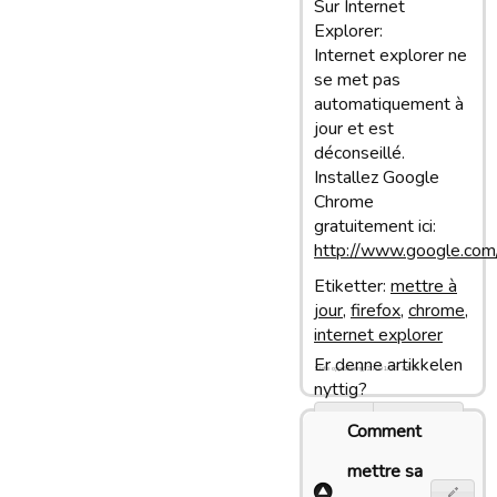
Sur Internet
Explorer:
Internet explorer ne
se met pas
automatiquement à
jour et est
déconseillé.
Installez Google
Chrome
gratuitement ici:
http://www.google.com
Etiketter:
mettre à
jour
,
firefox
,
chrome
,
internet explorer
Er denne artikkelen
Siste oppdatering: 27/01/13 13:36
nyttig?
Ja
Ingen
Comment
mettre sa