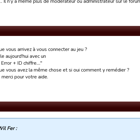
…. Il n’y a même plus de modérateur ou administrateur sur le foru
ue vous arrivez à vous connecter au jeu ?
le aujourd'hui avec un
rror + ID chiffre...."
ue vous avez la même chose et si oui comment y remédier ?
 merci pour votre aide.
il Fer :