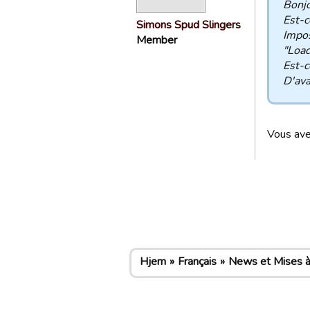
Bonjo
Est-c
Simons Spud Slingers
Impos
Member
"Loadi
Est-c
D'ava
Vous ave
Hjem
Français
News et Mises à