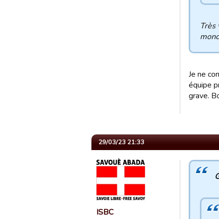
Très 
mond
Je ne co
équipe pr
grave. B
29/03/23 21:33
G
ISBC