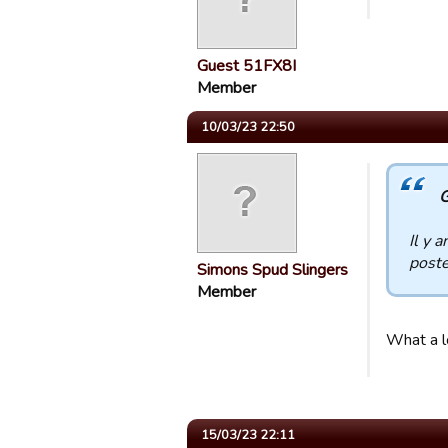
Guest 51FX8I
Member
10/03/23 22:50
G
Il y 
poste
Simons Spud Slingers
Member
What a l
15/03/23 22:11