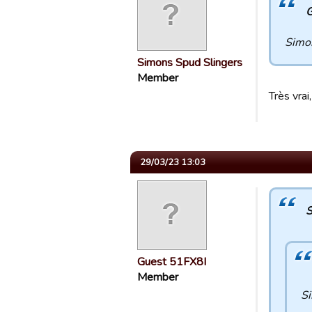
G
Simon
Simons Spud Slingers
Member
Très vra
29/03/23 13:03
S
Guest 51FX8I
Member
Si