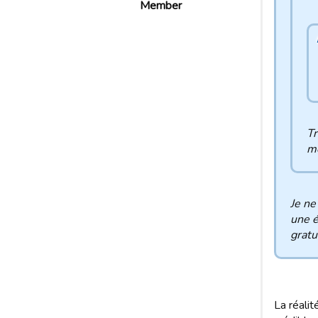
Member
Tr
m
Je ne
une é
gratu
La réalit