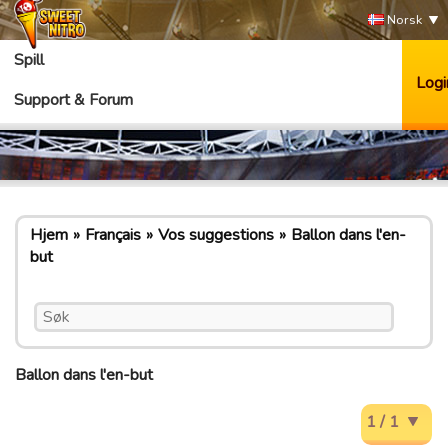
Norsk
Spill
Logi
Support & Forum
Hjem
Français
Vos suggestions
Ballon dans l'en-
but
Ballon dans l'en-but
1 / 1