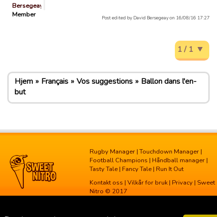
Bersegeay
Member
Post edited by David Bersegeay on 16/08/16 17:27
1 / 1
Hjem
Français
Vos suggestions
Ballon dans l'en-
but
Rugby Manager
|
Touchdown Manager
|
Football Champions
|
Håndball manager
|
Tasty Tale
|
Fancy Tale
|
Run It Out
Kontakt oss
|
Vilkår for bruk
|
Privacy
| Sweet
Nitro © 2017