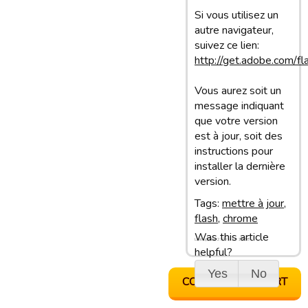
Si vous utilisez un
autre navigateur,
suivez ce lien:
http://get.adobe.com/fl
Vous aurez soit un
message indiquant
que votre version
est à jour, soit des
instructions pour
installer la dernière
version.
Tags:
mettre à jour
,
flash
,
chrome
Was this article
Last update: 27/01/13 13:38
helpful?
Yes
No
CONTACT SUPPORT