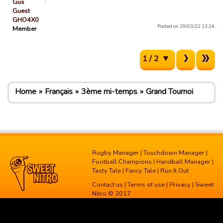
Gus
Guest
GHO4X0
Posted on 29/03/22 13:24.
Member
1 / 2
Home
Français
3ème mi-temps
Grand Tournoi
Rugby Manager
|
Touchdown Manager
|
Football Champions
|
Handball Manager
|
Tasty Tale
|
Fancy Tale
|
Run It Out
Contact us
|
Terms of use
|
Privacy
| Sweet
Nitro © 2017