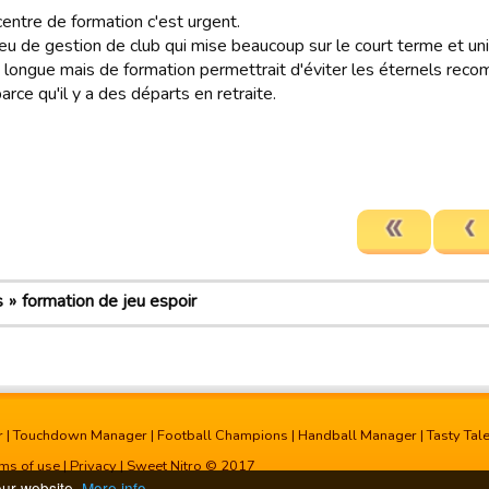
entre de formation c'est urgent.
jeu de gestion de club qui mise beaucoup sur le court terme et un
s longue mais de formation permettrait d'éviter les éternels r
arce qu'il y a des départs en retraite.
s
formation de jeu espoir
r
|
Touchdown Manager
|
Football Champions
|
Handball Manager
|
Tasty Tal
ms of use
|
Privacy
| Sweet Nitro © 2017
our website.
More info