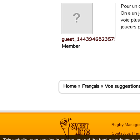
Pour un c
On a un 
voie plu
joueurs p
guest_1443946823575
Member
Home
Français
Vos suggestion
Rugby Manage
Contact us
|
Ter
This website uses cookies to ensure you get the best experience on 