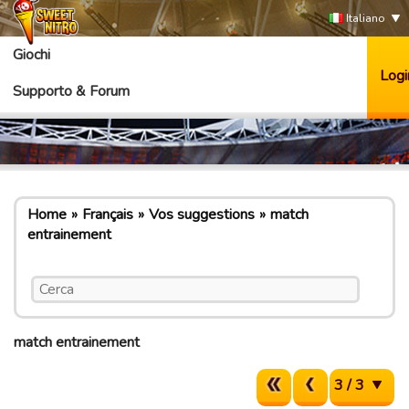
Italiano
Giochi
Logi
Supporto & Forum
Home
Français
Vos suggestions
match
entrainement
match entrainement
3 / 3