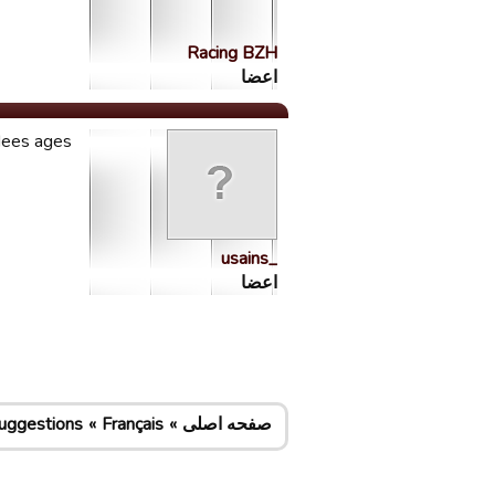
Racing BZH
اعضا
 dees ages
_usains
اعضا
صفحه اصلی
Français
uggestions