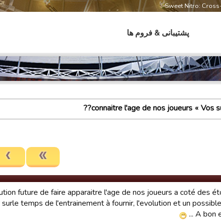
Sweet Nitro: Cros
پشتیبانی & فروم ها
connaitre l'age de nos joueurs??
Vos s
ution future de faire apparaitre l'age de nos joueurs a coté des ét
surle temps de l'entrainement à fournir, l'evolution et un possible
... A bon