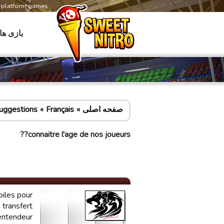
s-platform games
بازی ها
صفحه اصلی
Français
uggestions
connaitre l'age de nos joueurs??
oiles pour
 transfert
 entendeur