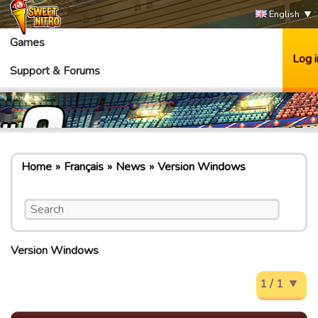
English
Games
Log i
Support & Forums
Home
Français
News
Version Windows
Version Windows
1 / 1