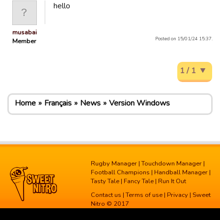
hello
musabai
Posted on 15/01/24 15:37.
Member
1 / 1
Home
Français
News
Version Windows
Rugby Manager
|
Touchdown Manager
|
Football Champions
|
Handball Manager
|
Tasty Tale
|
Fancy Tale
|
Run It Out
Contact us
|
Terms of use
|
Privacy
| Sweet
Nitro © 2017