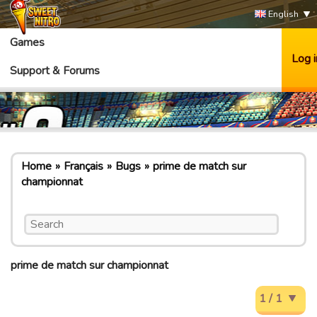
English
Games
Log i
Support & Forums
Home
Français
Bugs
prime de match sur
championnat
prime de match sur championnat
1 / 1