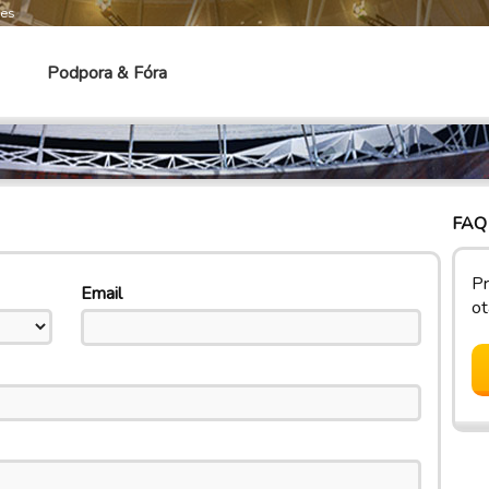
mes
Podpora & Fóra
FAQ 
Pr
Email
ot