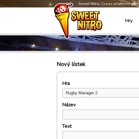
Sweet Nitro: Cross-platform ga
Hry
Nový lístek
Hra
Název
Text