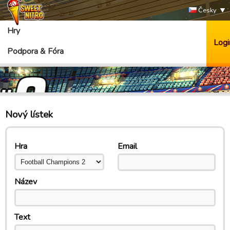
Česky
Hry
Logi
Podpora & Fóra
Nový lístek
Hra
Email
Název
Text