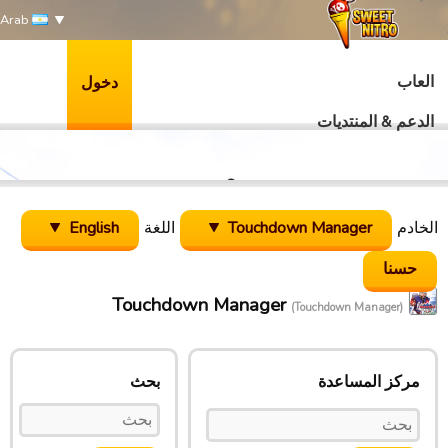
Arab
العاب
دخول
الدعم & المنتديات
الخادم
Touchdown Manager
اللغة
English
Touchdown Manager
(Touchdown Manager)
مركز المساعدة
بحث