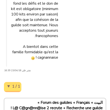
fond les défis et le don de
kit est obligatoire (minimum
100 kits environ par saison)
afin que la cohésion de la
guilde soit maintenue. Nous
acceptons tout joueurs
francophones.
A bientot dans cette
famille formidable qu'est la
cagnannaise !
نشر على 23/04/18 16:39.
1 / 1
البيت
Français
Forum des guildes
L@ C@gn@nn@ise 2 recrute !
Recherche une guilde