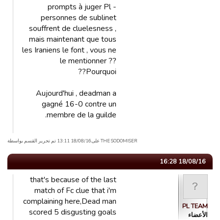
prompts à juger Pl -
personnes de sublinet
souffrent de cluelesness ,
mais maintenant que tous
les Iraniens le font , vous ne
le mentionner ??
Pourquoi??
Aujourd'hui , deadman a
gagné 16-0 contre un
membre de la guilde.
THE SODOMISER علی18/08/16 13:11 تم تحریر القسم بواسطة
18/08/16 16:28
that's because of the last
match of Fc clue that i'm
complaining here,Dead man
PL TEAM
scored 5 disgusting goals
الأعضاء