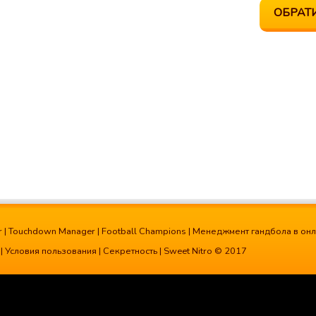
ОБРАТ
r
|
Touchdown Manager
|
Football Champions
|
Менеджмент гандбола в он
|
Условия пользования
|
Секретность
| Sweet Nitro © 2017