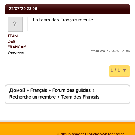
22/07/20 23:06
La team des Français recrute
TEAM
DES
FRANCAIS
Опубликовано 22/07/20 23:06.
Участник
1 / 1
Домой
Français
Forum des guildes
Recherche un membre
Team des Français
Rugby Manager
|
Touchdown Manager
|