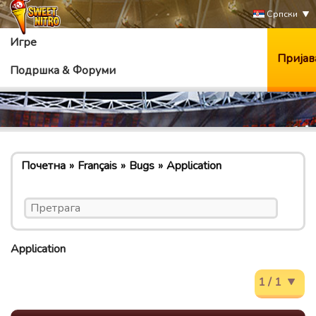
Српски
Игре
Пријав
Подршка & Форуми
Почетна
Français
Bugs
Application
Application
1 / 1