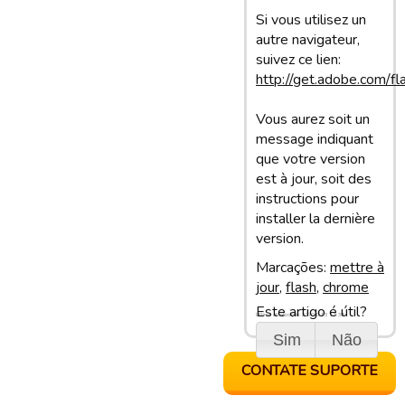
Si vous utilisez un
autre navigateur,
suivez ce lien:
http://get.adobe.com/fl
Vous aurez soit un
message indiquant
que votre version
est à jour, soit des
instructions pour
installer la dernière
version.
Marcações:
mettre à
jour
,
flash
,
chrome
Este artigo é útil?
Última atualização: 27/01/13 13:38
Sim
Não
CONTATE SUPORTE