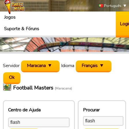
Português
Jogos
Logi
Suporte & Fóruns
Servidor
Maracana
Idioma
Français
Football Masters
(Maracana)
Centro de Ajuda
Procurar