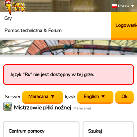
Polski
Gry
Logowani
Pomoc techniczna & Forum
Język "Ru" nie jest dostępny w tej grze.
Serwer
Maracana
Język
English
Mistrzowie piłki nożnej
(Maracana)
Centrum pomocy
Szukaj