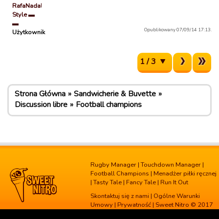
RafaNadal
Style ▬
▬
Opublikowany 07/09/14 17:13.
Użytkownik
1 / 3
Strona Główna
Sandwicherie & Buvette
Discussion libre
Football champions
Rugby Manager
|
Touchdown Manager
|
Football Champions
|
Menadżer piłki ręcznej
|
Tasty Tale
|
Fancy Tale
|
Run It Out
Skontaktuj się z nami
|
Ogólne Warunki
Umowy
|
Prywatność
| Sweet Nitro © 2017