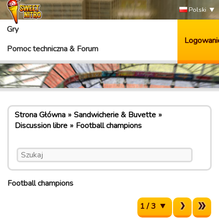
Polski
Gry
Logowani
Pomoc techniczna & Forum
Strona Główna
Sandwicherie & Buvette
Discussion libre
Football champions
Football champions
1 / 3