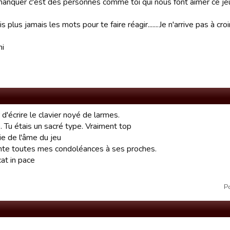
anquer c'est des personnes comme toi qui nous font aimer ce je
is plus jamais les mots pour te faire réagir.......Je n'arrive pas à croi
mi
 d'écrire le clavier noyé de larmes.
. Tu étais un sacré type. Vraiment top
ie de l'âme du jeu
nte toutes mes condoléances à ses proches.
at in pace
P