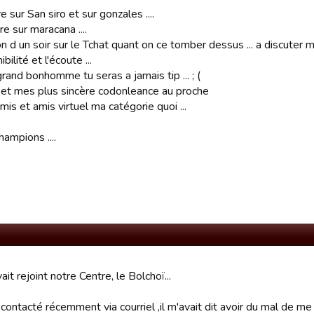
e sur San siro et sur gonzales ....
e sur maracana ....
n d un soir sur le Tchat quant on ce tomber dessus ... a discuter 
bilité et l'écoute ...
rand bonhomme tu seras a jamais tip ... ; (
et mes plus sincère codonleance au proche
mis et amis virtuel ma catégorie quoi ...
ampions ....
ait rejoint notre Centre, le Bolchoï...
s contacté récemment via courriel ,il m'avait dit avoir du mal de me