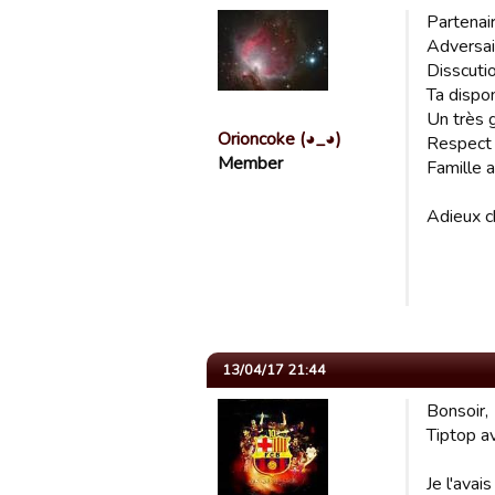
Partenair
Adversair
Disscutio
Ta disponi
Un très g
Orioncoke (◕_◕)
Respect 
Member
Famille a
Adieux ch
13/04/17 21:44
Bonsoir,
Tiptop av
Je l'avai