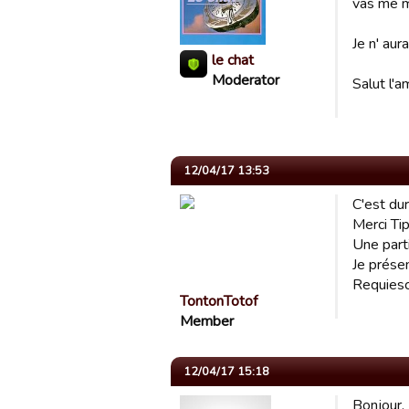
vas me m
Je n' aura
le chat
Moderator
Salut l'a
12/04/17 13:53
C'est dur
Merci Tip
Une part
Je prése
Requiesc
TontonTotof
Member
12/04/17 15:18
Bonjour.