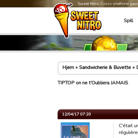
Sweet Nitro: Cross-platform ga
Spill
Hjem
Sandwicherie & Buvette
TIPTOP on ne t'Oubliera JAMAIS
12/04/17 07:20
C'était 
régulière