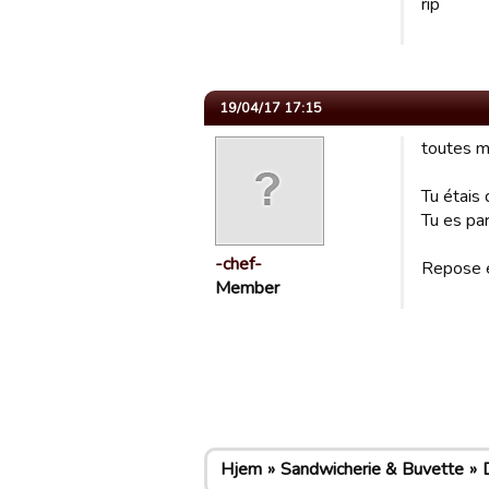
rip
19/04/17 17:15
toutes m
Tu étais 
Tu es par
-chef-
Repose e
Member
Hjem
Sandwicherie & Buvette