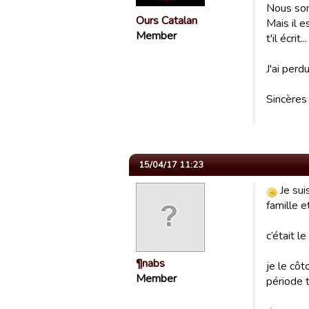
Nous som
Ours Catalan
Mais il e
Member
t'il écrit...
J'ai perd
Sincères
15/04/17 11:23
Je sui
famille 
c’était l
¶nabs
je le cô
Member
période 