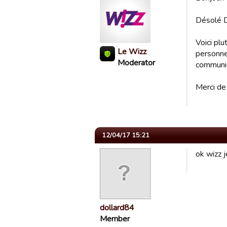
Désolé D
Voici plu
Le Wizz
personnel
Moderator
communiq
Merci de 
12/04/17 15:21
ok wizz j
dollard84
Member