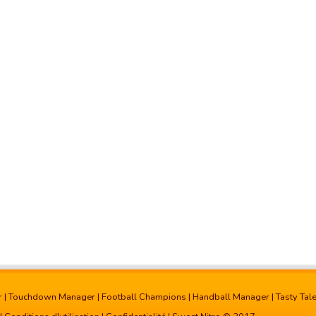
r
|
Touchdown Manager
|
Football Champions
|
Handball Manager
|
Tasty Tal