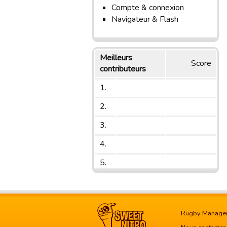
Compte & connexion
Navigateur & Flash
Meilleurs
Score
contributeurs
1.
2.
3.
4.
5.
Rugby Manage