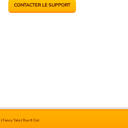
CONTACTER LE SUPPORT
e
|
Fancy Tale
|
Run It Out