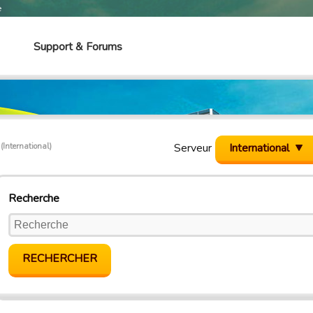
e
Support & Forums
c
Serveur
International
(International)
Recherche