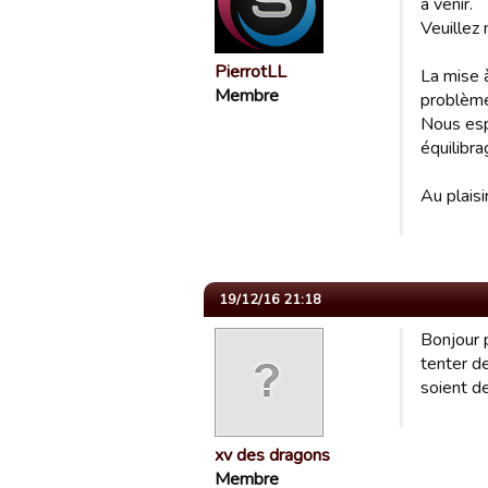
à venir.
Veuillez
PierrotLL
La mise 
Membre
problème
Nous esp
équilibr
Au plais
19/12/16 21:18
Bonjour 
tenter d
soient d
xv des dragons
Membre