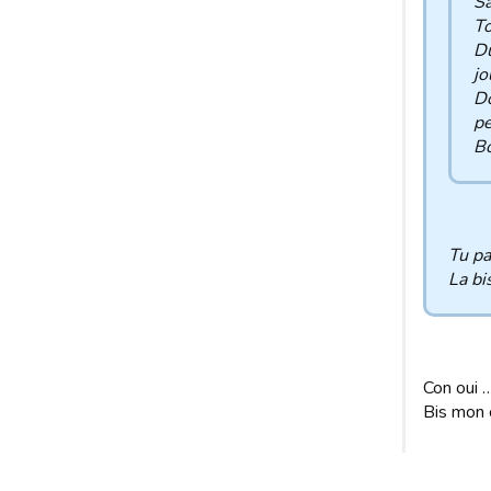
Sa
To
Du
jo
Do
pe
Bo
Tu pa
La bi
Con oui …
Bis mon 