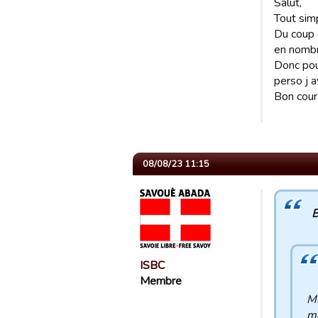
Salut,
Tout sim
Du coup 
en nombr
Donc pou
perso j a
Bon cour
08/08/23 11:15
B
ISBC
Membre
Mo
mo