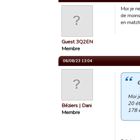
Moi je n
de moins 
en match 
Guest 3Q2EN
Membre
06/08/23 13:04
G
Moi j
20 ét
Béziers | Dani
178 e
Membre