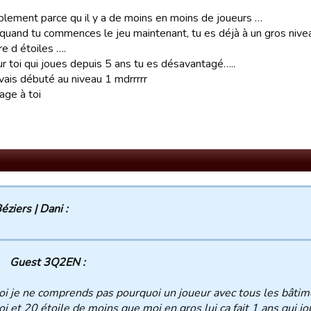
plement parce qu il y a de moins en moins de joueurs …
quand tu commences le jeu maintenant, tu es déjà à un gros nivea
e d étoiles ….
r toi qui joues depuis 5 ans tu es désavantagé…..
vais débuté au niveau 1 mdrrrrr
age à toi
éziers | Dani :
Guest 3Q2EN :
i je ne comprends pas pourquoi un joueur avec tous les bâtim
i et 20 étoile de moins que moi en gros lui ça fait 1 ans qui jou