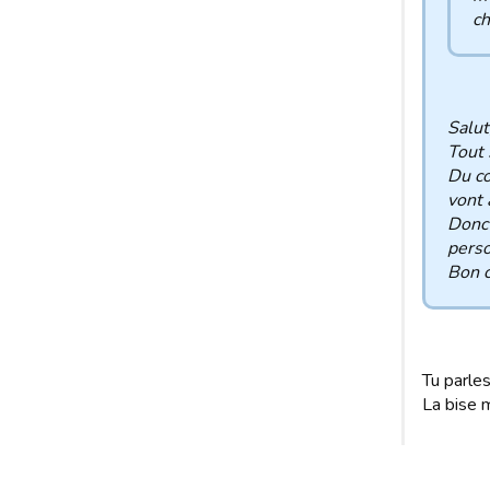
ch
Salut
Tout 
Du co
vont 
Donc 
perso
Bon c
Tu parle
La bise 