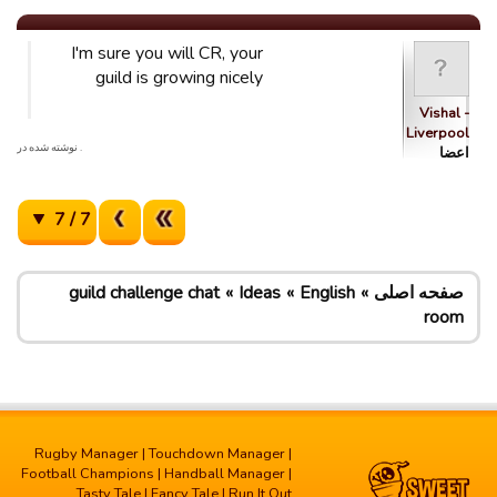
I'm sure you will CR, your
guild is growing nicely
Vishal -
Liverpool
. نوشته شده در
اعضا
7 / 7
صفحه اصلی
English
Ideas
guild challenge chat
room
Rugby Manager
|
Touchdown Manager
|
Football Champions
|
Handball Manager
|
Tasty Tale
|
Fancy Tale
|
Run It Out