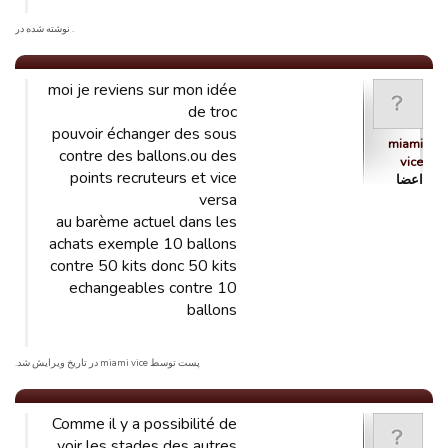
. نوشته شده در
moi je reviens sur mon idée
de troc
pouvoir échanger des sous
miami
contre des ballons.ou des
vice
points recruteurs et vice
اعضا
versa
au barème actuel dans les
achats exemple 10 ballons
contre 50 kits donc 50 kits
echangeables contre 10
ballons
پست توسط miami vice در تاریخ ویرایش شد.
Comme il y a possibilité de
voir les stades des autres