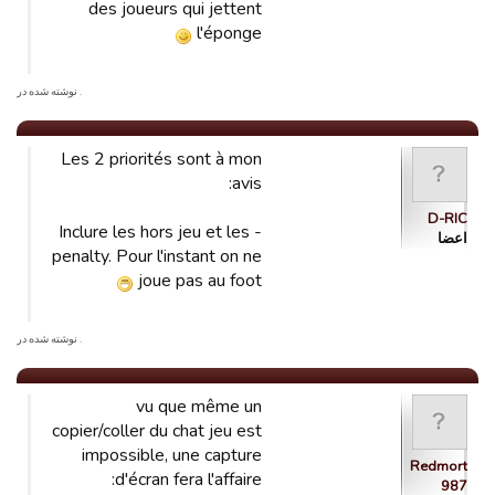
des joueurs qui jettent
l'éponge
. نوشته شده در
Les 2 priorités sont à mon
avis:
D-RIC
- Inclure les hors jeu et les
اعضا
penalty. Pour l'instant on ne
joue pas au foot
. نوشته شده در
vu que même un
copier/coller du chat jeu est
impossible, une capture
Redmort
d'écran fera l'affaire:
987