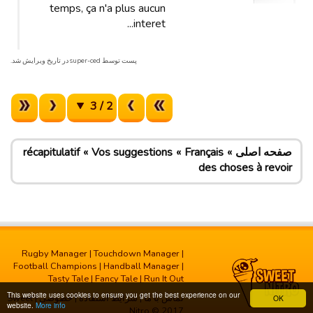
temps, ça n'a plus aucun
interet...
پست توسط super-ced در تاریخ ویرایش شد.
2 / 3
صفحه اصلی
Français
Vos suggestions
récapitulatif
des choses à revoir
Rugby Manager
|
Touchdown Manager
|
Football Champions
|
Handball Manager
|
Tasty Tale
|
Fancy Tale
|
Run It Out
This website uses cookies to ensure you get the best experience on our
تماس با ما
|
شرایط استفاده
|
خصوصی
| Sweet
OK
website.
More info
Nitro © 2017