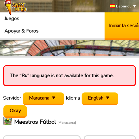
Español
Juegos
Iniciar la sesió
Apoyar & Foros
The "Ru" language is not available for this game.
Servidor
Maracana
Idioma
English
Maestros Fútbol
(Maracana)