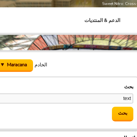
Sweet Nitro: Cros
الدعم & المنتديات
الخادم
Maracana
بحث