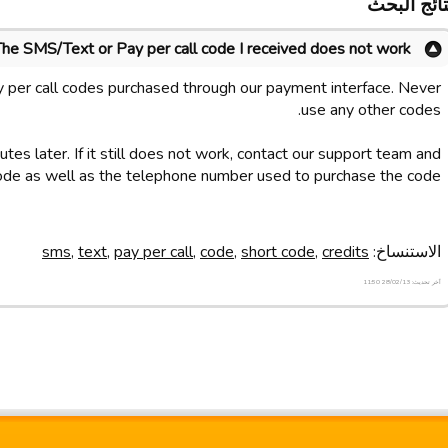
تائج البحث
The SMS/Text or Pay per call code I received does not work
 per call codes purchased through our payment interface. Never
use any other codes.
tes later. If it still does not work, contact our support team and
ode as well as the telephone number used to purchase the code.
الاستنساخ:
credits
,
short code
,
code
,
pay per call
,
text
,
sms
آخر تحديث: 28/02/13 11:50